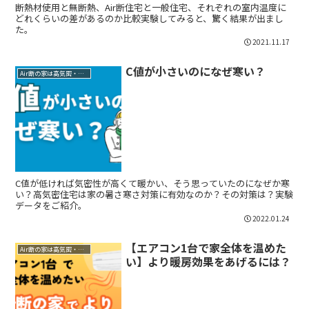
断熱材使用と無断熱、Air断住宅と一般住宅、それぞれの室内温度に
どれくらいの差があるのか比較実験してみると、驚く結果が出まし
た。
2021.11.17
C値が小さいのになぜ寒い？
Air断の家は高気密・高断熱
C値が低ければ気密性が高くて暖かい、そう思っていたのになぜか寒
い？高気密住宅は家の暑さ寒さ対策に有効なのか？その対策は？実験
データをご紹介。
2022.01.24
【エアコン1台で家全体を温めた
Air断の家は高気密・高断熱
い】より暖房効果をあげるには？