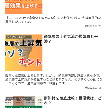
【エアコン1台で家全体を温めたい】エア断住宅では、冬は開放的な
暮らしがおすすめ。
2022.02.20
通気層の上昇気流が換気扇と干
Air断の家は高気密・高断熱
渉？
暖まった空気は上昇します。しかし、通気層内部は無風状態なので、
通気層で上昇気流が発生することはありません。そうすると心配にな
ってくるのが、通気層内部の「結露」です。
2022.03.13
断熱材を徹底比較！最優秀は、ど
Air断の家は高気密・高断熱
れ？