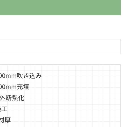
300mm吹き込み
100mm充填
外断熱化
工
材厚