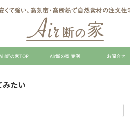
Air断の家TOP
Air断の家 実例
お問合せ
てみたい